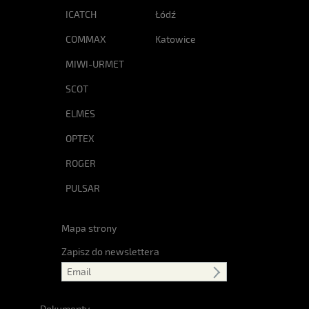
ICATCH
Łódź
COMMAX
Katowice
MIWI-URMET
SCOT
ELMES
OPTEX
ROGER
PULSAR
Mapa strony
Zapisz do newslettera
Dokumenty