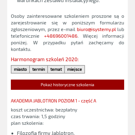
warunkach zestawu instalacyjnego.
Osoby zainteresowane szkoleniem proszone są o
zarejestrowanie się w poniższym formularzu
zgłoszeniowym, przez e-mail
biuro@isystemy.pl
lub
telefonicznie
+48696001486
. Więcej informacji
poniżej. W przypadku pytań zachęcamy do
kontaktu.
Harmonogram szkoleń 2020:
miasto
termin
temat
miejsce
Pokaż historyczne szkolenia
AKADEMIA JABLOTRON POZIOM 1 - część A
koszt uczestnictwa: bezpłatny
czas trwania: 1,5 godziny
plan szkolenia:
Filozofia firmy Jablotron,