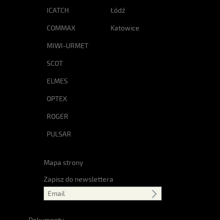
ICATCH
Łódź
COMMAX
Katowice
MIWI-URMET
SCOT
ELMES
OPTEX
ROGER
PULSAR
Mapa strony
Zapisz do newslettera
Dokumenty