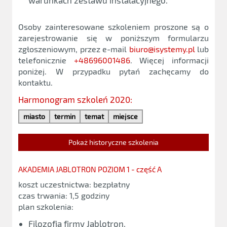
warunkach zestawu instalacyjnego.
Osoby zainteresowane szkoleniem proszone są o
zarejestrowanie się w poniższym formularzu
zgłoszeniowym, przez e-mail
biuro@isystemy.pl
lub
telefonicznie
+48696001486
. Więcej informacji
poniżej. W przypadku pytań zachęcamy do
kontaktu.
Harmonogram szkoleń 2020:
miasto
termin
temat
miejsce
Pokaż historyczne szkolenia
AKADEMIA JABLOTRON POZIOM 1 - część A
koszt uczestnictwa: bezpłatny
czas trwania: 1,5 godziny
plan szkolenia:
Filozofia firmy Jablotron,