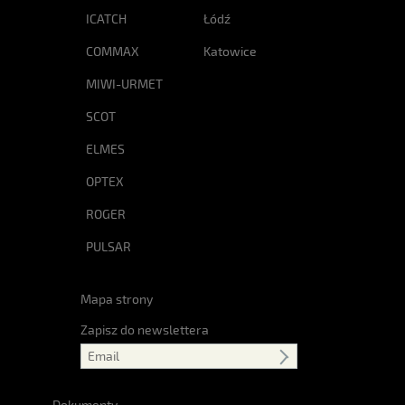
ICATCH
Łódź
COMMAX
Katowice
MIWI-URMET
SCOT
ELMES
OPTEX
ROGER
PULSAR
Mapa strony
Zapisz do newslettera
Dokumenty