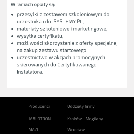
W ramach opłaty są:
przesyłki z zestawem szkoleniowym do
uczestnika i do ISYSTEMY.PL,
materiały szkoleniowe i marketingowe,
wysyłka certyfikatu,
możliwości skorzystania z oferty specjalnej
na zakup zestawu startowego,
uczestnictwo w akcjach promocyjnych
skierowanych do Certyfikowanego
Instalatora.
Producenci
Oddziały firmy
JABLOTRON
Kraków - Mogilany
MAZI
Wrocław