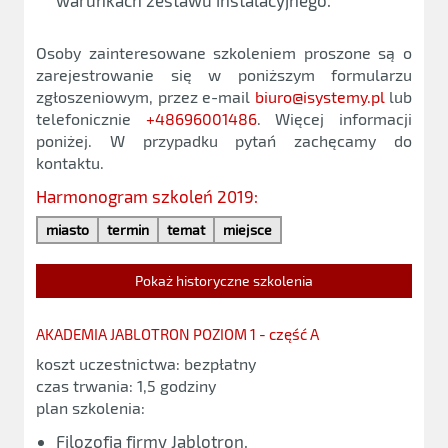
warunkach zestawu instalacyjnego.
Osoby zainteresowane szkoleniem proszone są o
zarejestrowanie się w poniższym formularzu
zgłoszeniowym, przez e-mail
biuro@isystemy.pl
lub
telefonicznie
+48696001486
. Więcej informacji
poniżej. W przypadku pytań zachęcamy do
kontaktu.
Harmonogram szkoleń 2019:
miasto
termin
temat
miejsce
Pokaż historyczne szkolenia
AKADEMIA JABLOTRON POZIOM 1 - część A
koszt uczestnictwa: bezpłatny
czas trwania: 1,5 godziny
plan szkolenia:
Filozofia firmy Jablotron,