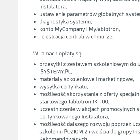
instalatora,
ustawienie parametrów globalnych syst
diagnostyka systemu,
konto MyCompany i MyJablotron,
rejestracja centrali w chmurze.
W ramach opłaty są:
przesyłki z zestawem szkoleniowym do uc
ISYSTEMY.PL,
materiały szkoleniowe i marketingowe,
wysyłka certyfikatu,
możliwość skorzystania z oferty specjal
startowego Jablotron JK-100,
uczestniczenie w akcjach promocyjnych 
Certyfikowanego Instalatora,
możliwość dalszego rozwoju poprzez uc
szkoleniu POZIOM 2 i wejścia do grupy In
Rekomendowanych.