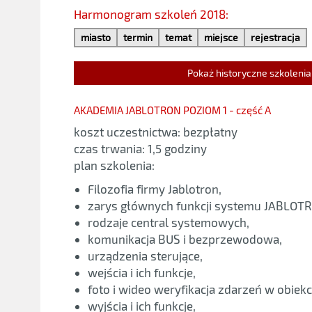
Harmonogram szkoleń 2018:
miasto
termin
temat
miejsce
rejestracja
Pokaż historyczne szkolenia
AKADEMIA JABLOTRON POZIOM 1 - część A
koszt uczestnictwa: bezpłatny
czas trwania: 1,5 godziny
plan szkolenia:
Filozofia firmy Jablotron,
zarys głównych funkcji systemu JABLOTR
rodzaje central systemowych,
komunikacja BUS i bezprzewodowa,
urządzenia sterujące,
wejścia i ich funkcje,
foto i wideo weryfikacja zdarzeń w obiekc
wyjścia i ich funkcje,