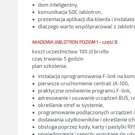
dom inteligentny,
komunikacja SDC Jablotron,
prezentacja aplikacji dla klienta i instalato
dlaczego warto współpracować z Jablotr
AKADEMIA JABLOTRON POZIOM 1 - część B
koszt uczestnictwa: 100 zł brutto
czas trwania: 5 godzin
plan szkolenia:
instalacja oprogramowania F-link na ko
pierwsze uruchomienie centrali JA-100,
praktyczne omówienie programu F-link,
adresowanie i usuwanie urządzeń BUS, r
określenie stref w systemie,
programowanie podłączonych urządzeń i i
dodawania użytkowników i określenie ich
obsługa poprzez kody, karty i pastylki RFI
powiadomienia i raporty wysyłane do uż