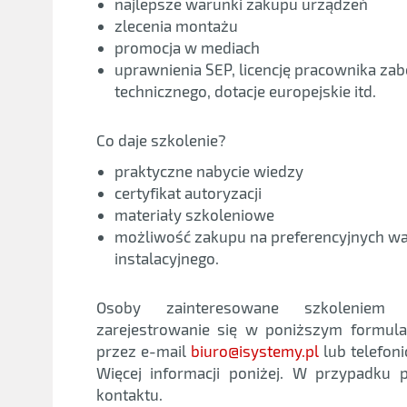
najlepsze warunki zakupu urządzeń
zlecenia montażu
promocja w mediach
uprawnienia SEP, licencję pracownika zab
technicznego, dotacje europejskie itd.
Co daje szkolenie?
praktyczne nabycie wiedzy
certyfikat autoryzacji
materiały szkoleniowe
możliwość zakupu na preferencyjnych w
instalacyjnego.
Osoby zainteresowane szkolenie
zarejestrowanie się w poniższym formul
przez e-mail
biuro@isystemy.pl
lub telefon
Więcej informacji poniżej. W przypadku
kontaktu.