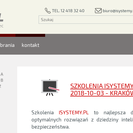
biuro@isystemy.
TEL. 12 418 32 40
brania
kontakt
1A
1B
SZKOLENIA ISYSTEMY
2
2018-10-03 - KRAKÓ
Szkolenia
ISYSTEMY.PL
to najlepsza d
optymalnych rozwiązań z dziedziny intel
bezpieczeństwa.