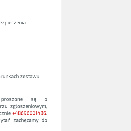
ezpieczenia
arunkach zestawu
m proszone są o
arzu zgłoszeniowym,
icznie
+48696001486
.
 pytań zachęcamy do