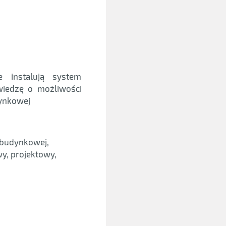
e instalują system
iedzę o możliwości
ynkowej
 budynkowej,
wy, projektowy,