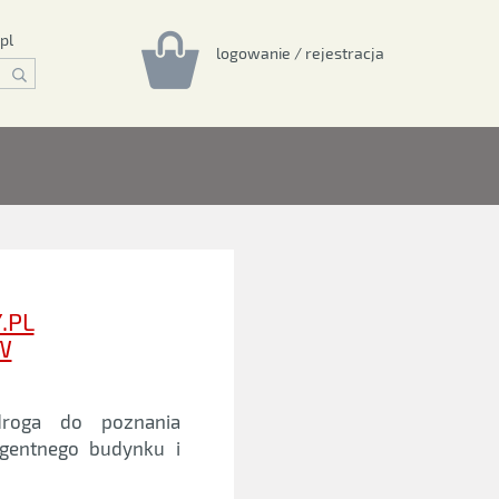
pl
logowanie / rejestracja
.PL
W
roga do poznania
igentnego budynku i