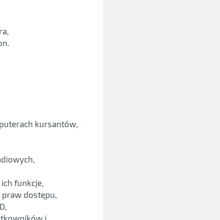
ra,
on.
mputerach kursantów,
adiowych,
ch funkcje,
 praw dostępu,
D,
ytkowników i