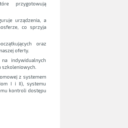
tóre przygotowują
uruje urządzenia, a
sferze, co sprzyja
czątkujących oraz
aszej oferty.
na indywidualnych
h szkoleniowych.
 domowej z systemem
om I i II), systemu
emu kontroli dostępu