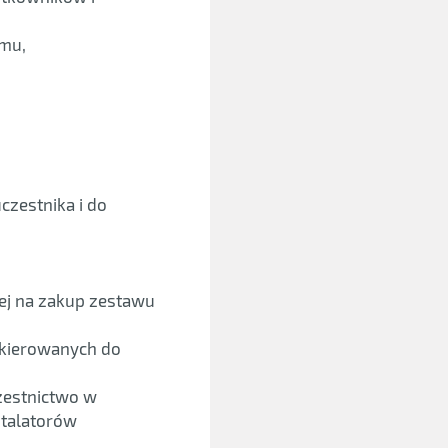
emu,
zestnika i do
nej na zakup zestawu
skierowanych do
zestnictwo w
stalatorów