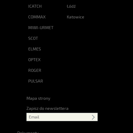
ICATCH
Łódź
COMMAX
Katowice
MIWI-URMET
SCOT
ELMES
OPTEX
ROGER
PULSAR
Mapa strony
Zapisz do newslettera
Dokumenty