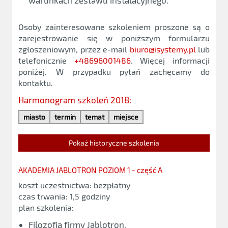
warunkach zestawu instalacyjnego.
Osoby zainteresowane szkoleniem proszone są o
zarejestrowanie się w poniższym formularzu
zgłoszeniowym, przez e-mail
biuro@isystemy.pl
lub
telefonicznie
+48696001486
. Więcej informacji
poniżej. W przypadku pytań zachęcamy do
kontaktu.
Harmonogram szkoleń 2018:
miasto
termin
temat
miejsce
Pokaż historyczne szkolenia
AKADEMIA JABLOTRON POZIOM 1 - część A
koszt uczestnictwa: bezpłatny
czas trwania: 1,5 godziny
plan szkolenia:
Filozofia firmy Jablotron,