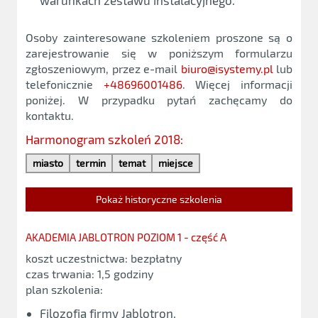
warunkach zestawu instalacyjnego.
Osoby zainteresowane szkoleniem proszone są o
zarejestrowanie się w poniższym formularzu
zgłoszeniowym, przez e-mail
biuro@isystemy.pl
lub
telefonicznie
+48696001486
. Więcej informacji
poniżej. W przypadku pytań zachęcamy do
kontaktu.
Harmonogram szkoleń 2018:
miasto
termin
temat
miejsce
Pokaż historyczne szkolenia
AKADEMIA JABLOTRON POZIOM 1 - część A
koszt uczestnictwa: bezpłatny
czas trwania: 1,5 godziny
plan szkolenia:
Filozofia firmy Jablotron,