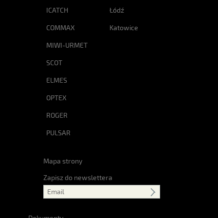
ICATCH
Łódź
COMMAX
Katowice
MIWI-URMET
SCOT
ELMES
OPTEX
ROGER
PULSAR
Mapa strony
Zapisz do newslettera
Dokumenty