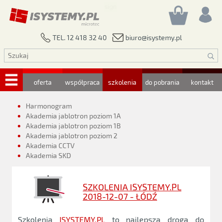
biuro@isystemy.pl
TEL. 12 418 32 40
oferta
współpraca
szkolenia
do pobrania
kontakt
Harmonogram
Akademia jablotron poziom 1A
Akademia jablotron poziom 1B
Akademia jablotron poziom 2
Akademia CCTV
Akademia SKD
SZKOLENIA ISYSTEMY.PL
2018-12-07 - ŁÓDŹ
Szkolenia
ISYSTEMY.PL
to najlepsza droga do