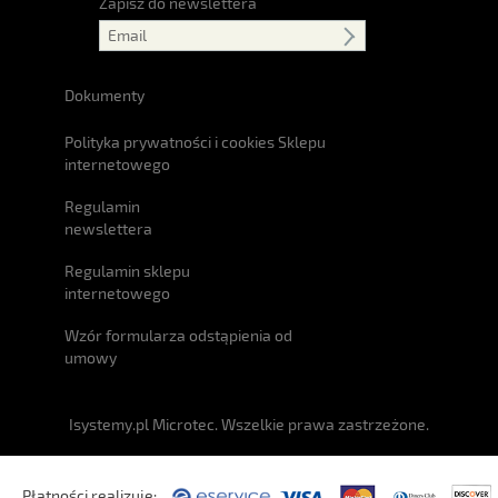
Zapisz do newslettera
Dokumenty
Polityka prywatności i cookies Sklepu
internetowego
Regulamin
newslettera
Regulamin sklepu
internetowego
Wzór formularza odstąpienia od
umowy
Isystemy.pl Microtec. Wszelkie prawa zastrzeżone.
Płatności realizuje: