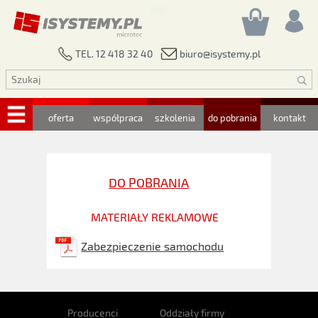
biuro@isystemy.pl
TEL. 12 418 32 40
oferta
współpraca
szkolenia
do pobrania
kontakt
DO POBRANIA
MATERIAŁY REKLAMOWE
Zabezpieczenie samochodu
Producenci
Oddziały firmy