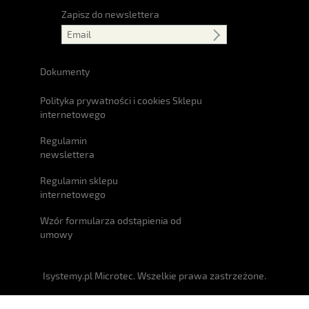
Zapisz do newslettera
Dokumenty
Polityka prywatności i cookies Sklepu
internetowego
Regulamin
newslettera
Regulamin sklepu
internetowego
Wzór formularza odstąpienia od
umowy
Isystemy.pl Microtec. Wszelkie prawa zastrzeżone.