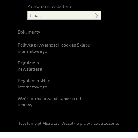
Zapisz do newslettera
Dokumenty
Polityka prywatności i cookies Sklepu
internetowego
Regulamin
newslettera
Regulamin sklepu
internetowego
Wzór formularza odstąpienia od
umowy
Isystemy.pl Microtec. Wszelkie prawa zastrzeżone.