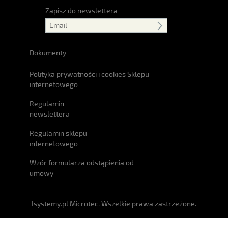
Zapisz do newslettera
Dokumenty
Polityka prywatności i cookies Sklepu
internetowego
Regulamin
newslettera
Regulamin sklepu
internetowego
Wzór formularza odstąpienia od
umowy
Isystemy.pl Microtec. Wszelkie prawa zastrzeżone.