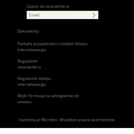
Zapisz do newslettera
Dokumenty
Polityka prywatności i cookies Sklepu
internetowego
Regulamin
newslettera
Regulamin sklepu
internetowego
Wzór formularza odstąpienia od
umowy
Isystemy.pl Microtec. Wszelkie prawa zastrzeżone.