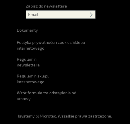
Zapisz do newslettera
Dokumenty
Polityka prywatności i cookies Sklepu
internetowego
Regulamin
newslettera
Regulamin sklepu
internetowego
Wzór formularza odstąpienia od
umowy
Isystemy.pl Microtec. Wszelkie prawa zastrzeżone.