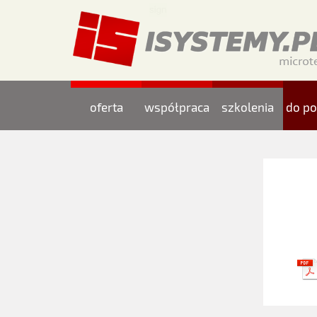
oferta
współpraca
szkolenia
do po