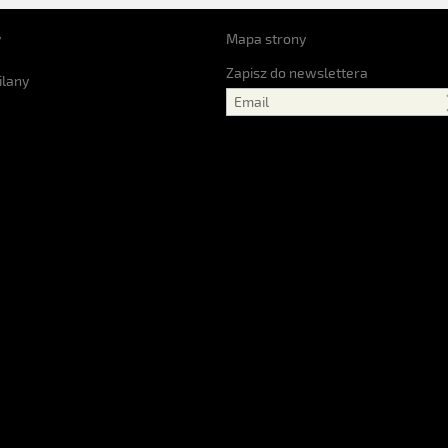
y
Mapa strony
Zapisz do newslettera
ilany