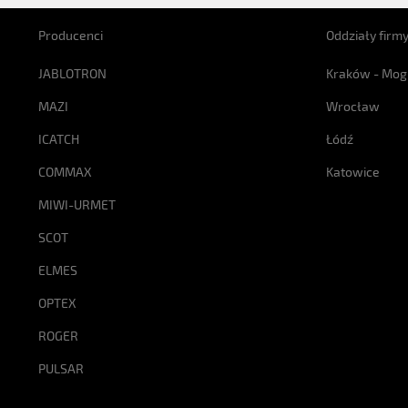
Producenci
Oddziały firm
JABLOTRON
Kraków - Mog
MAZI
Wrocław
ICATCH
Łódź
COMMAX
Katowice
MIWI-URMET
SCOT
ELMES
OPTEX
ROGER
PULSAR