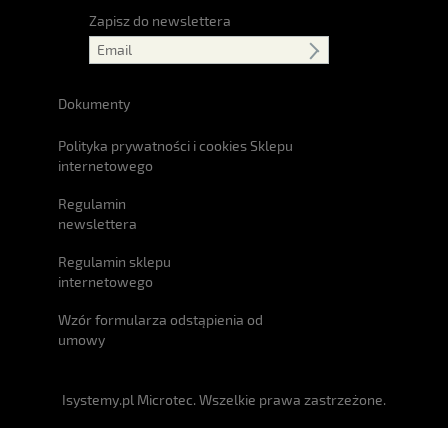
Zapisz do newslettera
Dokumenty
Polityka prywatności i cookies Sklepu
internetowego
Regulamin
newslettera
Regulamin sklepu
internetowego
Wzór formularza odstąpienia od
umowy
Isystemy.pl Microtec. Wszelkie prawa zastrzeżone.