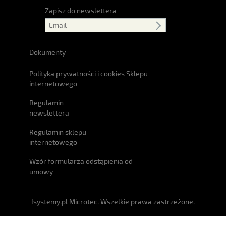
Zapisz do newslettera
Dokumenty
Polityka prywatności i cookies Sklepu
internetowego
Regulamin
newslettera
Regulamin sklepu
internetowego
Wzór formularza odstąpienia od
umowy
Isystemy.pl Microtec. Wszelkie prawa zastrzeżone.