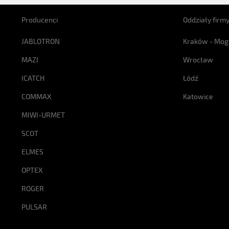
Producenci
Oddziały firm
JABLOTRON
Kraków - Mog
MAZI
Wrocław
ICATCH
Łódź
COMMAX
Katowice
MIWI-URMET
SCOT
ELMES
OPTEX
ROGER
PULSAR