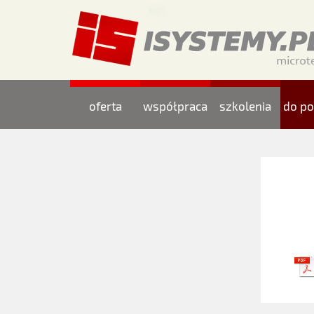
oferta
współpraca
szkolenia
do po