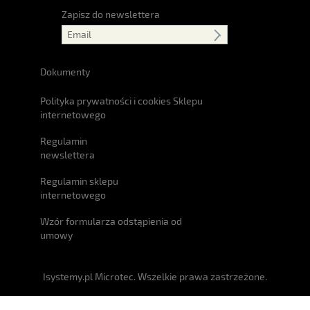
Zapisz do newslettera
Dokumenty
Polityka prywatności i cookies Sklepu
internetowego
Regulamin
newslettera
Regulamin sklepu
internetowego
Wzór formularza odstąpienia od
umowy
Isystemy.pl Microtec. Wszelkie prawa zastrzeżone.