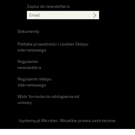
Zapisz do newslettera
Dokumenty
Polityka prywatności i cookies Sklepu
internetowego
Regulamin
newslettera
Regulamin sklepu
internetowego
Wzór formularza odstąpienia od
umowy
Isystemy.pl Microtec. Wszelkie prawa zastrzeżone.