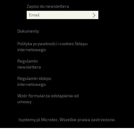
Zapisz do newslettera
Dokumenty
Polityka prywatności i cookies Sklepu
internetowego
Regulamin
newslettera
Regulamin sklepu
internetowego
Wzór formularza odstąpienia od
umowy
Isystemy.pl Microtec. Wszelkie prawa zastrzeżone.