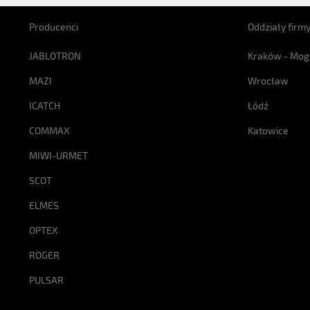
Producenci
Oddziały firm
JABLOTRON
Kraków - Mog
MAZI
Wrocław
ICATCH
Łódź
COMMAX
Katowice
MIWI-URMET
SCOT
ELMES
OPTEX
ROGER
PULSAR