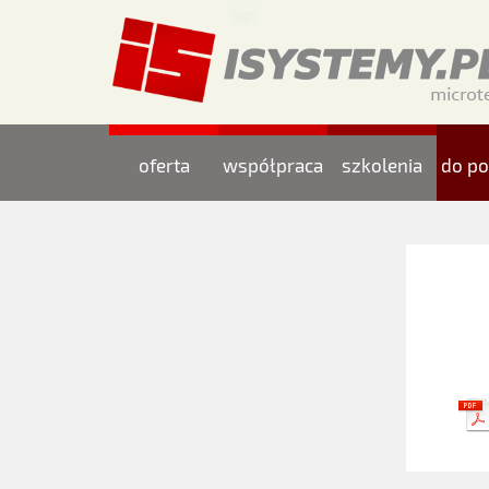
oferta
współpraca
szkolenia
do po