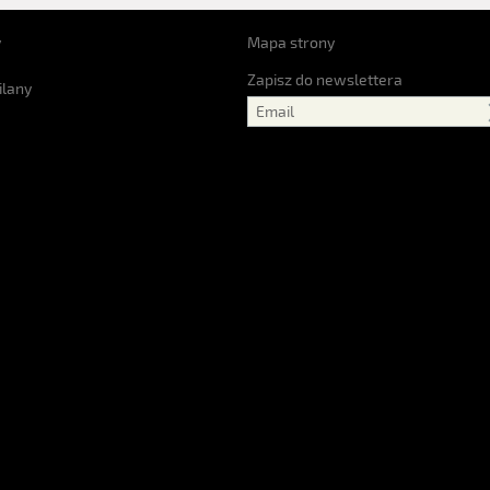
y
Mapa strony
Zapisz do newslettera
ilany