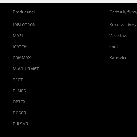
Producenci
Oddziały firm
JABLOTRON
Kraków - Mog
MAZI
Wrocław
ICATCH
Łódź
COMMAX
Katowice
MIWI-URMET
SCOT
ELMES
OPTEX
ROGER
PULSAR