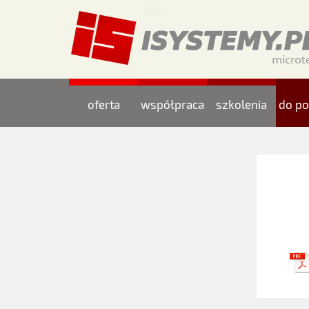
oferta
współpraca
szkolenia
do po