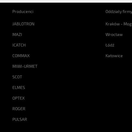
Producenci
Oddziały firm
JABLOTRON
Kraków - Mog
MAZI
Wrocław
ICATCH
Łódź
COMMAX
Katowice
MIWI-URMET
SCOT
ELMES
OPTEX
ROGER
PULSAR