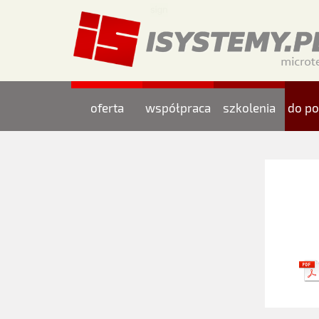
oferta
współpraca
szkolenia
do po