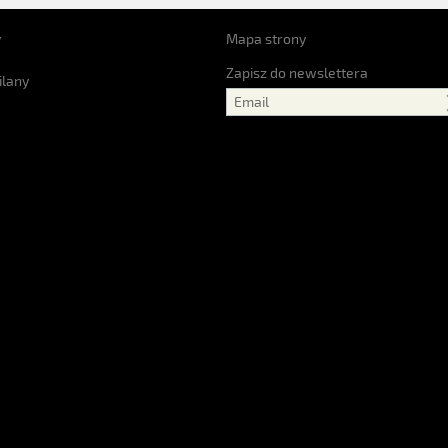
y
Mapa strony
Zapisz do newslettera
ilany