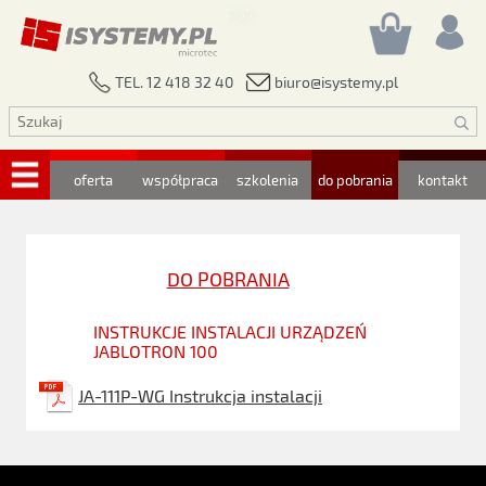
biuro@isystemy.pl
TEL. 12 418 32 40
oferta
współpraca
szkolenia
do pobrania
kontakt
DO POBRANIA
INSTRUKCJE INSTALACJI URZĄDZEŃ
JABLOTRON 100
JA-111P-WG Instrukcja instalacji