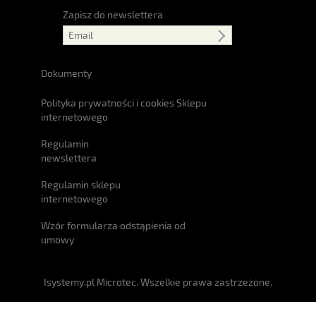
Zapisz do newslettera
Dokumenty
Polityka prywatności i cookies Sklepu
internetowego
Regulamin
newslettera
Regulamin sklepu
internetowego
Wzór formularza odstąpienia od
umowy
Isystemy.pl Microtec. Wszelkie prawa zastrzeżone.